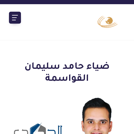
ضياء حامد سليمان
القواسمة