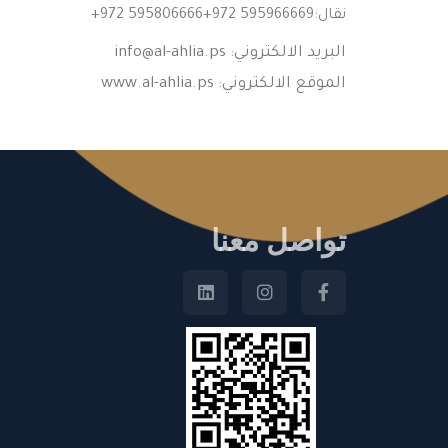
نقال:
+972 595806666+972 595966669
البريد الالكتروني:
info@al-ahlia.ps
الموقع الالكتروني: www.al-ahlia.ps
تواصل معنا