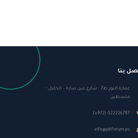
صل بنا
عمارة النور ط7 - شارع عين سارة – الخليل -
فلسطين
(+972) 022226787
info@pbforum.ps