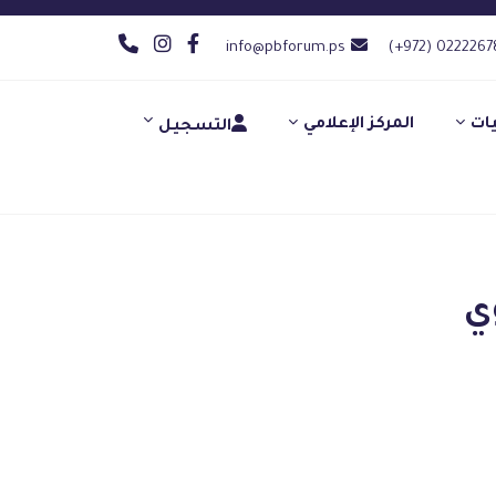
info@pbforum.ps
(+972) 0222267
يات
المركز الإعلامي
التسجيل
ي