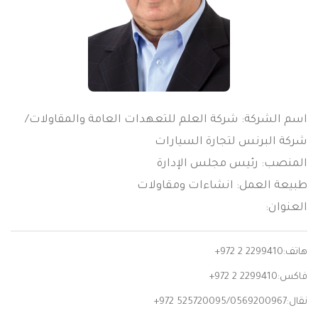
اسم الشركة: شركة العلم للتعهدات العامة والمقاولات/
شركة البرنس لتجارة السيارات
المنصب: رئيس مجلس الإدارة
طبيعة العمل: انشاءات ومقاولات
العنوان:
هاتف:
+972 2 2299410
فاكس:
+972 2 2299410
نقال:
+972 525720095/0569200967