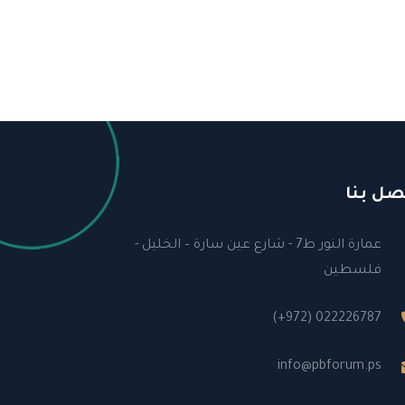
صل بنا
عمارة النور ط7 - شارع عين سارة – الخليل -
فلسطين
(+972) 022226787
info@pbforum.ps