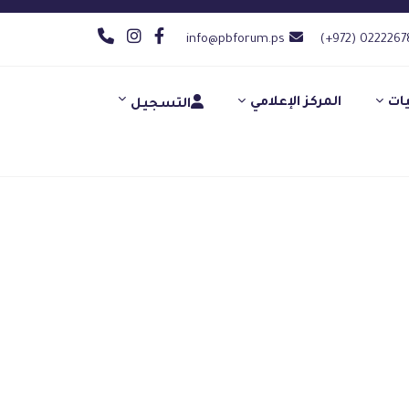
info@pbforum.ps
(+972) 0222267
يات
المركز الإعلامي
التسجيل