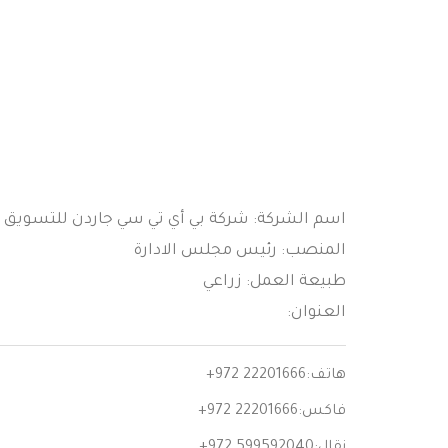
اسم الشركة: شركة بي أي تي سي جاردن للتسويق ا
المنصب: رئيس مجلس الادارة
طبيعة العمل: زراعي
العنوان:
هاتف:
+972 22201666
فاكس:
+972 22201666
نقال:
+972 599592040