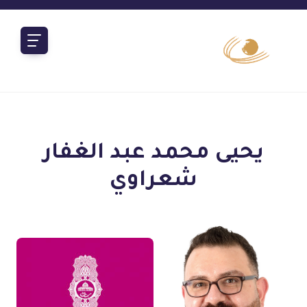
يحيى محمد عبد الغفار
شعراوي