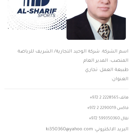
اسم الشركة: شركة الوحيد التجارية/ الشريف للرياضة
المنصب: المدير العام
طبيعة العمل: تجاري
العنوان:
هاتف:
+972 2 2228565
فاكس:
+972 2 2290019
نقال:
+972 599350360
البريد الالكتروني:
ki350360@yahoo.com