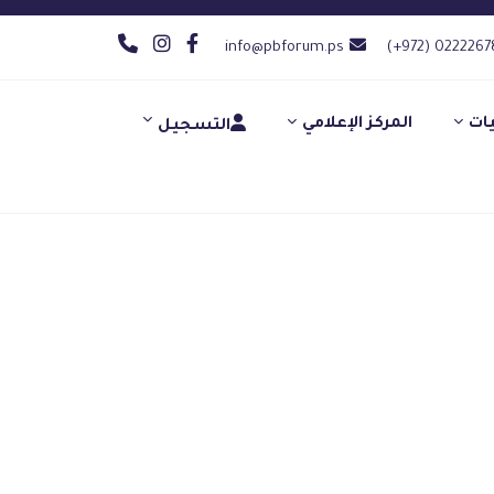
info@pbforum.ps
(+972) 0222267
يات
المركز الإعلامي
التسجيل