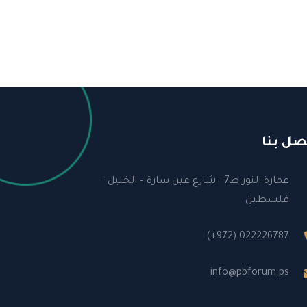
صل بنا
عمارة النور ط7 - شارع عين سارة – الخليل -
فلسطين
(+972) 022226787
info@pbforum.ps