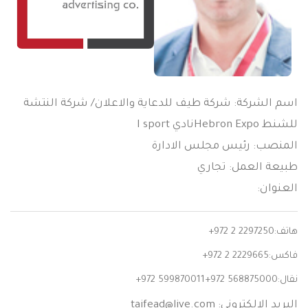
اسم الشركة: شركة طيف للدعاية والاعلان/ شركة النتشة
للشنط Hebron Expoنادي I sport
المنصب: رئيس مجلس الادارة
طبيعة العمل: تجاري
العنوان:
هاتف:
+972 2 2297250
فاكس:
+972 2 2229665
نقال:
+972 599870011+972 568875000
البريد الالكتروني:
taifead@live.com