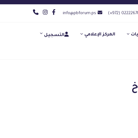
info@pbforum.ps
(+972) 0222267
يات
المركز الإعلامي
التسجيل
خ