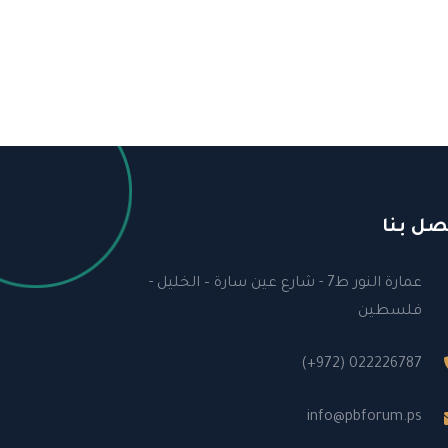
صل بنا
عمارة النور ط7 - شارع عين سارة – الخليل -
فلسطين
(+972) 022226787
info@pbforum.ps