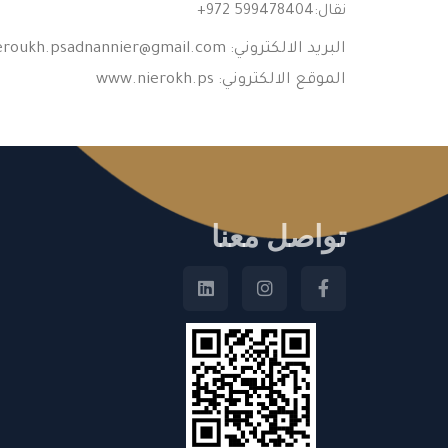
نقال:
+972 599478404
البريد الالكتروني:
@gmail.com
eroukh.psadnannier
الموقع الالكتروني: www.nierokh.ps
تواصل معنا