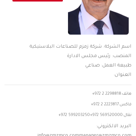
اسم الشركة: شركة زمزم للصناعات البلاستيكية
المنصب: رئيس مجلس الادارة
طبيعة العمل: صناعي
العنوان:
هاتف:
+972 2 2298818
فاكس:
+972 2 2223817
نقال:
+972 599203250+972 569520000
البريد الالكتروني:
info@zmzmco.commanager
@zmzmco.com