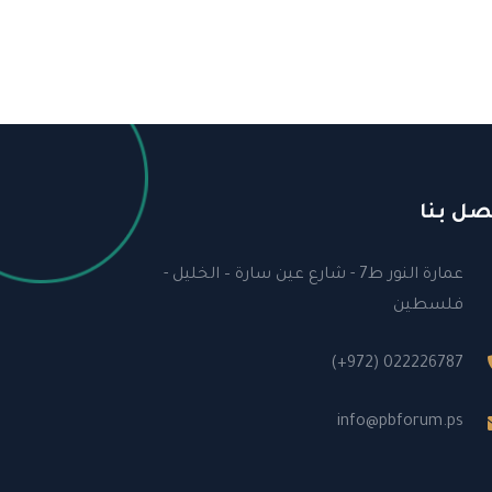
صل بنا
عمارة النور ط7 - شارع عين سارة – الخليل -
فلسطين
(+972) 022226787
info@pbforum.ps