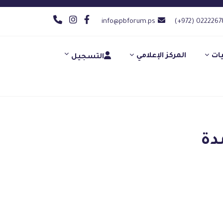
info@pbforum.ps
(+972) 0222267
يات
المركز الإعلامي
التسجيل
دة