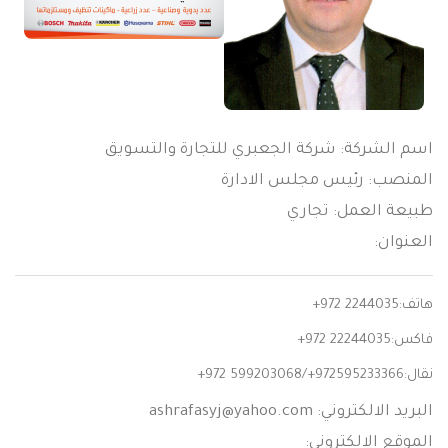
اسم الشركة: شركة الجعبري للتجارة والتسويق
المنصب: رئيس مجلس الادارة
طبيعة العمل: تجاري
العنوان:
هاتف:
+972 2244035
فاكس:
+972 22244035
نقال:
+972 599203068/+972595233366
البريد الالكتروني:
ashrafasyj@yahoo.com
الموقع الالكتروني: