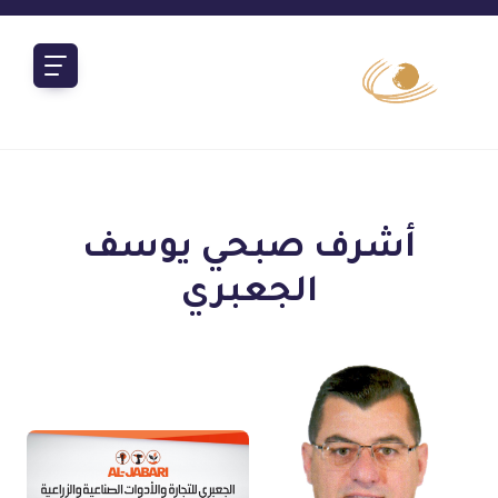
أشرف صبحي يوسف
الجعبري