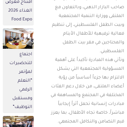
افتتاح معرض
احب البازار الذهبي، وبالتعاون مع
الغذاء 2026
لملتقى ووزارة التنمية المجتمعية
Food Expo
بيت الطفل الفلسطيني، إلى تنظيم
عالية ترفيهية للأطفال الأيتام
المحتاجين في مقر بيت الطفل
لفلسطيني.
اجتماع
تأتي هذه المبادرة تأكيداً على أهمية
للتحضيرات
لمسؤولية المجتمعية التي يشكل
لمؤتمر
لالتزام بها جزءاً أساسياً من رؤية
“التعلم
عضاء الملتقى، من خلال دعم الفئات
الرقمي
لمختلفة في المجتمع والمساهمة في
ومستقبل
بادرات إنسانية تحمل أثراً إيجابياً
التوظيف”
باشراً، خاصة تجاه الأطفال، بما يعزز
يم التضامن والتكافل المجتمعي.