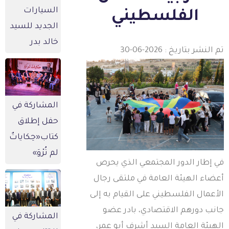
السيارات
الفلسطيني
الجديد للسيد
خالد بدر
 النشر بتاريخ : 2026-06-30
المشاركة في
حفل إطلاق
كتاب«حِكاياتٌ
لم تُرْوَ»
ي إطار الدور المجتمعي الذي يحرص
عضاء الهيئة العامة في ملتقى رجال
لأعمال الفلسطيني على القيام به إلى
انب دورهم الاقتصادي، بادر عضو
المشاركة في
لهيئة العامة السيد أشرف أبو عمر،