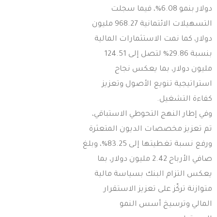
دولار بنمو 6.08%، فيما سجلت
التسهيلات الائتمانية 968.27 مليون
ولار، كما نمت الاستثمارات المالية
بنسبة 29.86% لتصل إلى 124.51
ليون دولار، بما يعكس نجاح
ستراتيجية تنويع الأصول وتعزيز
فاءة التشغيل.
في إطار النهج التحوطي الاستباقي،
م تعزيز مخصصات الديون المتعثرة
ورفع نسبة تغطيتها إلى 83.25%، وبلغ
صافي الأرباح 2.42 مليون دولار، بما
عكس التزام البنك بسياسة مالية
توازنة تركّز على تعزيز الاستقرار
لمالي وترسيخ أسس النمو