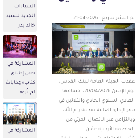
السيارات
الجديد للسيد
 النشر بتاريخ : 2026-04-21
خالد بدر
المشاركة في
حفل إطلاق
قدت الهيئة العامة لـبنك القدس،
كتاب«حِكاياتٌ
يوم الإثنين 20/04/2026، اجتماعها
لم تُرْوَ»
لعادي السنوي الحادي والثلاثين في
قر الإدارة العامة بمدينة رام الله،
بالتزامن عبر الاتصال المرئي من
لعاصمة الأردنية عمّان.
المشاركة في