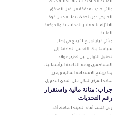
المالية الختامية للسنة المالية 2025،
التي جاءت مدققة من قبل المدقق
لخارجي دون تحفظ، بما يعكس قوة
لالتزام بالمعايير المحاسبية والحوكمة
لمالية.
يأتي قرار توزيع الأرباح في إطار
ياسة بنك القدس الهادفة إلى
حقيق التوازن بين تعزيز عوائد
لمساهمين ودعم القاعدة الرأسمالية،
ما يرسّخ الاستدامة المالية ويعزز
تانة المركز المالي على المدى الطويل.
راب: متانة مالية واستقرار
غم التحديات
في كلمته أمام الهيئة العامة، أكد