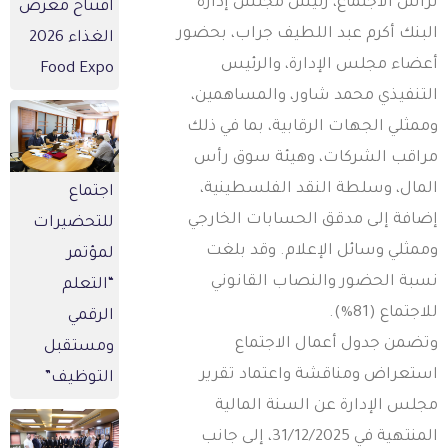
رأس الاجتماع، رئيس مجلس إدارة
افتتاح معرض
لبنك أكرم عبد اللطيف جراب، بحضور
الغذاء 2026
عضاء مجلس الإدارة، والرئيس
Food Expo
لتنفيذي محمد شاور، والمساهمين،
ممثلي الجهات الرقابية، بما في ذلك
راقب الشركات، وهيئة سوق رأس
لمال، وسلطة النقد الفلسطينية،
اجتماع
ضافة إلى مدقق الحسابات الخارجي
للتحضيرات
ممثلي وسائل الإعلام. وقد بلغت
لمؤتمر
سبة الحضور والنصاب القانوني
“التعلم
اجتماع (81%).
الرقمي
تضمن جدول أعمال الاجتماع
ومستقبل
ستعراض ومناقشة واعتماد تقرير
التوظيف”
جلس الإدارة عن السنة المالية
المنتهية في 31/12/2025، إلى جانب