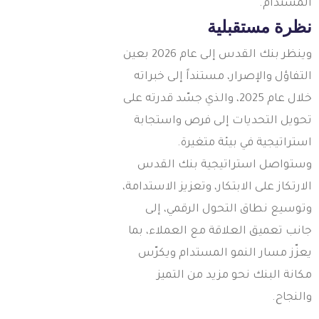
لمستدام.
ظرة مستقبلية
وينظر بنك القدس إلى عام 2026 بعين
لتفاؤل والإصرار، مستنداً إلى خبراته
خلال عام 2025، والذي جسّد قدرته على
حويل التحديات إلى فرص واستجابة
ستراتيجية في بيئة متغيرة.
ستواصل استراتيجية بنك القدس
لارتكاز على الابتكار، وتعزيز الاستدامة،
توسيع نطاق التحول الرقمي، إلى
انب تعميق العلاقة مع العملاء، بما
عزّز مسار النمو المستدام ويكرّس
كانة البنك نحو مزيد من التميز
النجاح.