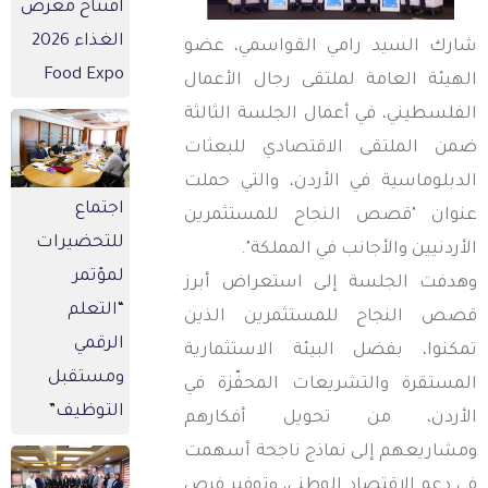
افتتاح معرض
الغذاء 2026
ارك السيد رامي القواسمي، عضو
Food Expo
لهيئة العامة لملتقى رجال الأعمال
لفلسطيني، في أعمال الجلسة الثالثة
من الملتقى الاقتصادي للبعثات
لدبلوماسية في الأردن، والتي حملت
اجتماع
نوان "قصص النجاح للمستثمرين
للتحضيرات
لأردنيين والأجانب في المملكة".
لمؤتمر
هدفت الجلسة إلى استعراض أبرز
“التعلم
صص النجاح للمستثمرين الذين
الرقمي
مكنوا، بفضل البيئة الاستثمارية
ومستقبل
لمستقرة والتشريعات المحفّزة في
التوظيف”
لأردن، من تحويل أفكارهم
مشاريعهم إلى نماذج ناجحة أسهمت
ي دعم الاقتصاد الوطني، وتوفير فرص