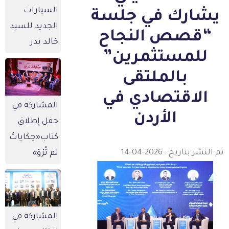
السيارات
يشارك في جلسة
الجديد للسيد
“قصص النجاح
خالد بدر
للمستثمرين”
بالملتقى
الاقتصادي في
المشاركة في
الأردن
حفل إطلاق
كتاب«حِكاياتٌ
 النشر بتاريخ : 2026-04-14
لم تُرْوَ»
المشاركة في