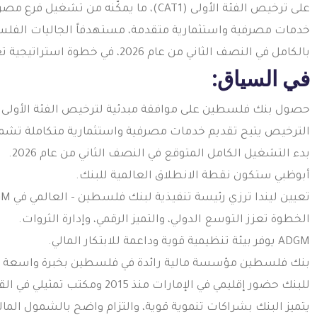
على ترخيص الفئة الأولى (CAT1)، ما يمكّنه
خدمات مصرفية واستثمارية متقدمة، مستهدفاً الجاليات الفلسط
بالكامل في النصف الثاني من عام 2026، في خطوة استراتيجية تعزز الانتشار العالمي والتحول الرقمي للبنك.
في السياق:
حصول بنك فلسطين على موافقة مبدئية لترخيص الفئة الأولى (CAT1) من ADGM
الترخيص يتيح تقديم خدمات مصرفية واستثمارية متكاملة تشمل
بدء التشغيل الكامل المتوقع في النصف الثاني من عام 2026.
أبوظبي ستكون نقطة الانطلاق العالمية للبنك.
تعيين ليندا ترزي رئيسة تنفيذية لبنك فلسطين – العالمي في ADGM.
الخطوة تعزز التوسع الدولي، والتميز الرقمي، وإدارة الثروات.
ADGM يوفر بيئة تنظيمية قوية وداعمة للابتكار المالي.
بنك فلسطين مؤسسة مالية رائدة في فلسطين بخبرة واسعة ف
للبنك حضور إقليمي في الإمارات منذ 2015 ومكتب تمثيلي في القاهرة.
يتميز البنك بشراكات تنموية قوية، والتزام واضح بالشمول المالي، و