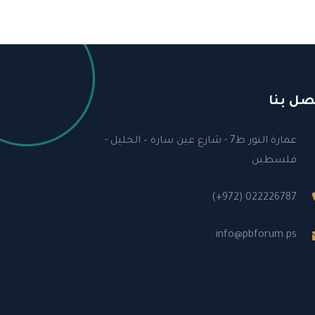
صل بنا
عمارة النور ط7 - شارع عين سارة – الخليل -
فلسطين
(+972) 022226787
info@pbforum.ps