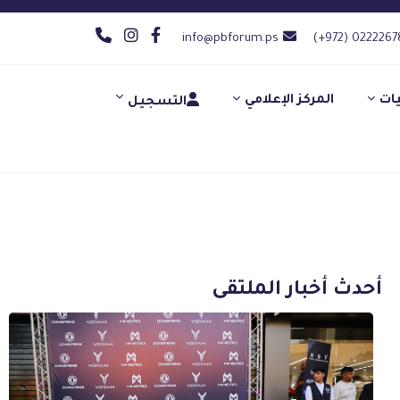
info@pbforum.ps
(+972) 0222267
يات
المركز الإعلامي
التسجيل
أحدث أخبار الملتقى