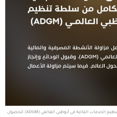
أعلن بنك فلسطين حصوله على الموافقة المبدئية من سلطة تنظيم الخدمات المالية في أبوظبي العالمي (ADGM) للحصول